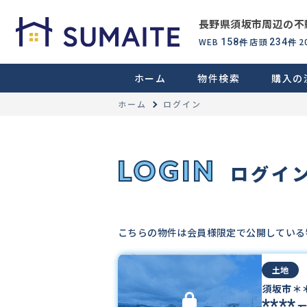
長野県須坂市周辺の不
WEB
店頭
2
158
234
件
件
ホーム
物件検索
購入の
ホーム
ログイン
LOGIN
ログイ
こちらの物件は会員様限定で公開している
土地
須坂市＊
****