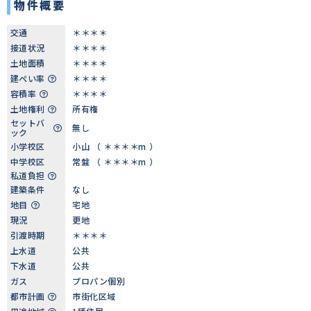
物件概要
交通
＊＊＊＊
接道状況
＊＊＊＊
土地面積
＊＊＊＊
建ぺい率
＊＊＊＊
容積率
＊＊＊＊
土地権利
所有権
セットバ
無し
ック
小学校区
小山 （ ＊＊＊＊m ）
中学校区
常盤 （ ＊＊＊＊m ）
私道負担
建築条件
なし
地目
宅地
現況
更地
引渡時期
＊＊＊＊
上水道
公共
下水道
公共
ガス
プロパン個別
都市計画
市街化区域