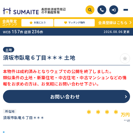
長野県須坂市周辺
の不動産情報
会員限定
会員登録はこちら
お気に入り
マッチング物件
コンテンツ
WEB
157
店頭
236
2026.08.06
更新
件
件
土地
須坂市臥竜６丁目＊＊＊ 土地
本物件は成約済みとなりウェブでの公開を終了しました。
類似条件の土地・新築住宅・中古住宅・中古マンションなどの情
報をお求めの方は、お気軽にお問い合わせ下さい。
お問い合わせ
＊＊＊＊
所在地
万円
須坂市臥竜６丁目＊＊＊
**坪