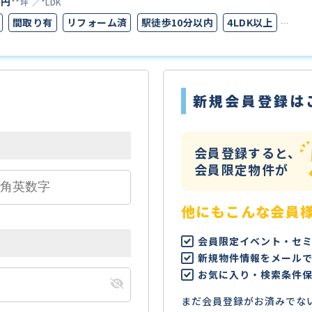
万円
**坪
*LDK
間取り有
リフォーム済
駅徒歩10分以内
4LDK以上
完備
新規会員登録は
会員登録すると、
会員限定物件が
他にもこんな会員
会員限定イベント・セ
新規物件情報をメール
お気に入り・検索条件
まだ会員登録がお済みでな