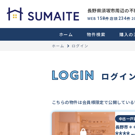
長野県須坂市周辺の不
WEB
店頭
2
158
234
件
件
ホーム
物件検索
購入の
ホーム
ログイン
LOGIN
ログイ
こちらの物件は会員様限定で公開している
中古一戸
長野市＊
****