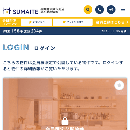
長野県須坂市周辺
の不動産情報
会員限定
会員登録はこちら
お気に入り
マッチング物件
コンテンツ
WEB
158
店頭
234
2026.08.06
更新
件
件
LOGIN
ログイン
こちらの物件は会員様限定で公開している物件です。ログインす
ると物件の詳細情報がご覧いただけます。
会員限定公開物件