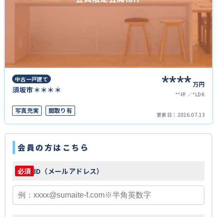
****
中古一戸建て
万円
須坂市＊＊＊＊
**坪
*LDK
写真充実
間取り有
更新日：
2026.07.13
会員の方はこちら
ID（メールアドレス）
必須