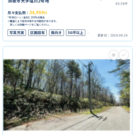
須坂市大字塩川2号地
64.54坪
月々支払例：
34,959
円
*40年ローン / 金利1.250%の場合
※審査により金利は変わる可能性があります。
詳しくは詳細ページをご覧ください。
写真充実
区画図有
南向き
50坪以上
更新日：
2026.06.26
接道6ｍ以上
上下水道完備