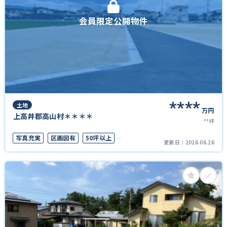
会員限定公開物件
****
土地
万円
上高井郡高山村＊＊＊＊
**坪
写真充実
区画図有
50坪以上
更新日：
2026.06.26
接道6ｍ以上
上下水道完備