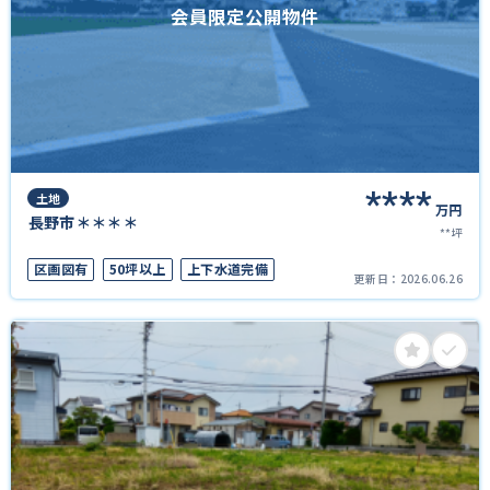
会員限定公開物件
****
土地
万円
長野市＊＊＊＊
**坪
区画図有
50坪以上
上下水道完備
更新日：
2026.06.26