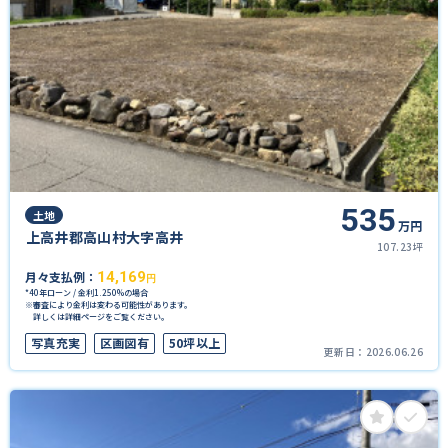
535
土地
万円
上高井郡高山村大字高井
107.23坪
月々支払例：
14,169
円
*40年ローン / 金利1.250%の場合
※審査により金利は変わる可能性があります。
詳しくは詳細ページをご覧ください。
写真充実
区画図有
50坪以上
更新日：
2026.06.26