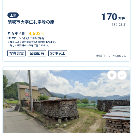
170
土地
万円
須坂市大字仁礼字峰の原
331.23坪
月々支払例：
4,502
円
*40年ローン / 金利1.250%の場合
※審査により金利は変わる可能性があります。
詳しくは詳細ページをご覧ください。
写真充実
区画図有
50坪以上
更新日：
2026.06.26