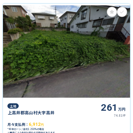
261
土地
万円
上高井郡高山村大字高井
74.81坪
月々支払例：
6,912
円
*40年ローン / 金利1.250%の場合
※審査により金利は変わる可能性があります。