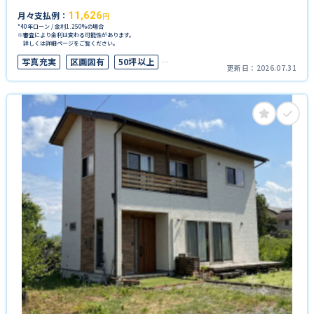
月々支払例：
11,626
円
*40年ローン / 金利1.250%の場合
※審査により金利は変わる可能性があります。
詳しくは詳細ページをご覧ください。
写真充実
区画図有
50坪以上
更新日：
2026.07.31
上下水道完備