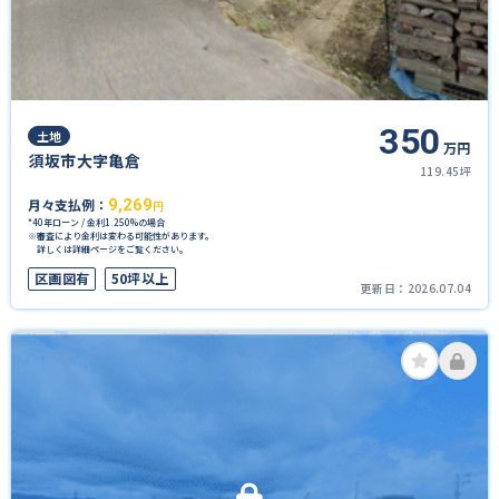
350
土地
万円
須坂市大字亀倉
119.45坪
月々支払例：
9,269
円
*40年ローン / 金利1.250%の場合
※審査により金利は変わる可能性があります。
詳しくは詳細ページをご覧ください。
区画図有
50坪以上
更新日：
2026.07.04