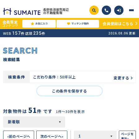
長野県須坂市周辺
の不動産情報
会員限定
会員登録はこちら
お気に入り
マッチング物件
コンテンツ
WEB
157
店頭
235
2026.08.06
更新
件
件
SEARCH
検索結果
検索条件
こだわり条件：
50坪以上
変更する
この条件を保存する
51
対象物件は
件 です
1件〜30件を表示
ページを
«前のページへ
次のページへ»
表示»