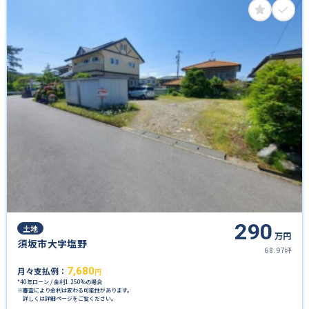
290
土地
万円
須坂市大字塩野
68.97坪
月々支払例：
7,680
円
*40年ローン / 金利1.250%の場合
※審査により金利は変わる可能性があります。
詳しくは詳細ページをご覧ください。