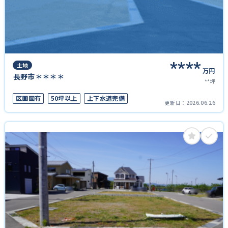
****
土地
万円
長野市＊＊＊＊
**坪
区画図有
50坪以上
上下水道完備
更新日：
2026.06.26