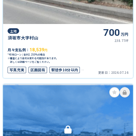
700
土地
万円
須坂市大字村山
238.77坪
月々支払例：
18,539
円
*40年ローン / 金利1.250%の場合
※審査により金利は変わる可能性があります。
詳しくは詳細ページをご覧ください。
写真充実
区画図有
駅徒歩10分以内
更新日：
2026.07.16
50坪以上
上下水道完備