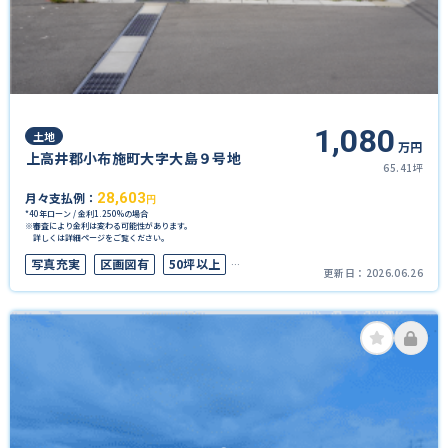
1,080
土地
万円
上高井郡小布施町大字大島９号地
65.41坪
月々支払例：
28,603
円
*40年ローン / 金利1.250%の場合
※審査により金利は変わる可能性があります。
詳しくは詳細ページをご覧ください。
写真充実
区画図有
50坪以上
更新日：
2026.06.26
接道6ｍ以上
上下水道完備