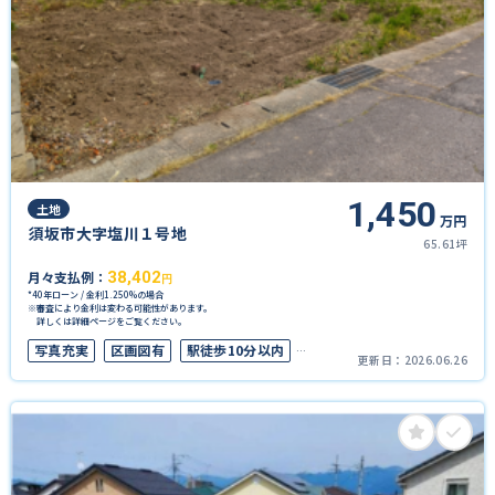
1,450
土地
万円
須坂市大字塩川１号地
65.61坪
月々支払例：
38,402
円
*40年ローン / 金利1.250%の場合
※審査により金利は変わる可能性があります。
詳しくは詳細ページをご覧ください。
写真充実
区画図有
駅徒歩10分以内
更新日：
2026.06.26
50坪以上
上下水道完備