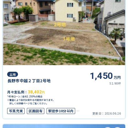
1,450
土地
万円
長野市中越２丁目2号地
52.90坪
月々支払例：
38,402
円
*40年ローン / 金利1.250%の場合
※審査により金利は変わる可能性があります。
詳しくは詳細ページをご覧ください。
写真充実
区画図有
駅徒歩10分以内
更新日：
2026.06.26
50坪以上
上下水道完備