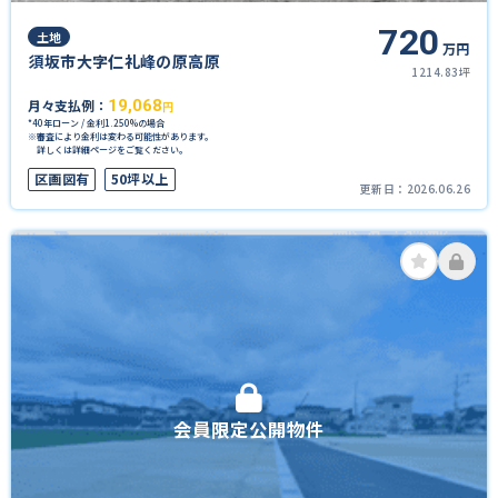
720
土地
万円
須坂市大字仁礼峰の原高原
1214.83坪
月々支払例：
19,068
円
*40年ローン / 金利1.250%の場合
※審査により金利は変わる可能性があります。
詳しくは詳細ページをご覧ください。
区画図有
50坪以上
更新日：
2026.06.26
会員限定公開物件