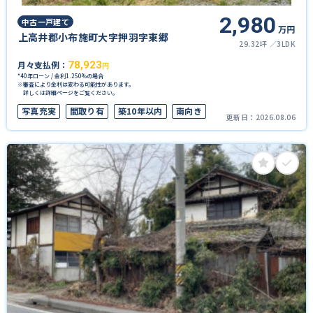
2,980
中古一戸建て
万円
上高井郡小布施町大字押羽字東郷
29.32坪
3LDK
月々支払例：
78,923
円
*40年ローン / 金利1.250%の場合
※審査により金利は変わる可能性があります。
詳しくは詳細ページをご覧ください。
写真充実
間取り有
築10年以内
南向き
更新日：
2026.08.06
駐車場2台可
ペット可
50坪以上
南面バルコニー
上下水道完備
オール電化
オール電化住宅