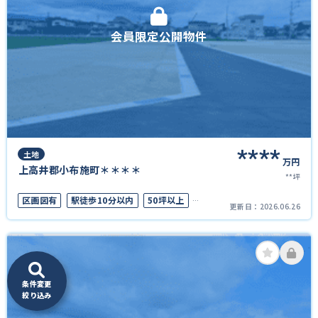
会員限定公開物件
****
土地
万円
上高井郡小布施町＊＊＊＊
**坪
区画図有
駅徒歩10分以内
50坪以上
更新日：
2026.06.26
接道6ｍ以上
上下水道完備
条件変更
絞り込み