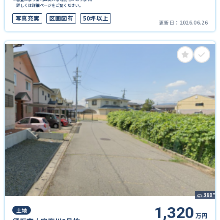
詳しくは詳細ページをご覧ください。
写真充実
区画図有
50坪以上
更新日：
2026.06.26
360°
1,320
土地
万円