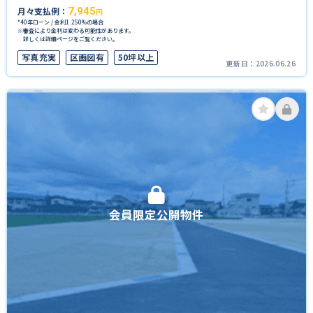
月々支払例：
7,945
円
*40年ローン / 金利1.250%の場合
※審査により金利は変わる可能性があります。
詳しくは詳細ページをご覧ください。
写真充実
区画図有
50坪以上
更新日：
2026.06.26
会員限定公開物件