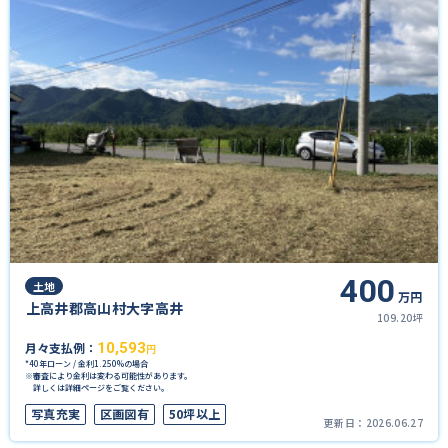
400
土地
万円
上高井郡高山村大字高井
109.20坪
月々支払例：
10,593
円
*40年ローン / 金利1.250%の場合
※審査により金利は変わる可能性があります。
詳しくは詳細ページをご覧ください。
写真充実
区画図有
50坪以上
更新日：
2026.06.27